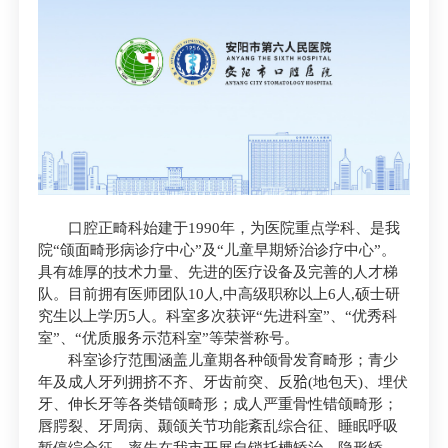
口腔正畸科始建于1990年，为医院重点学科、是我
院“颌面畸形病诊疗中心”及“儿童早期矫治诊疗中心”。
具有雄厚的技术力量、先进的医疗设备及完善的人才梯
队。目前拥有医师团队10人,中高级职称以上6人,硕士研
究生以上学历5人。科室多次获评“先进科室”、“优秀科
室”、“优质服务示范科室”等荣誉称号。
科室诊疗范围涵盖儿童期各种颌骨发育畸形；青少
年及成人牙列拥挤不齐、牙齿前突、反𬌗(地包天)、埋伏
牙、伸长牙等各类错颌畸形；成人严重骨性错颌畸形；
唇腭裂、牙周病、颞颌关节功能紊乱综合征、睡眠呼吸