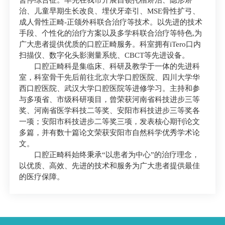
暂停综合征。率先在我市开展自锁托槽矫治、隐形矫
治、儿童早期生长改良、埋伏牙牵引、MSE骨性扩弓、
成人骨性正畸-正颌外科联合治疗等技术。以先进的技术
手段、个性化的治疗方案以及多学科联合治疗等特色,为
广大患者提供优质的口腔正畸服务。科室拥有iTero口内
扫描仪、数字化头影测量系统、CBCT等先进设备。
口腔正畸科是集临床、科研及教学于一体的先进科
室，科室骨干先后前往北京大学口腔医院、四川大学华
西口腔医院、武汉大学口腔医院等进修学习。主持和参
与
多项
省、市级科研项目，曾荣获河南省科技进步三等
奖、河南省医学科技二等奖、安阳市科技进步三等奖各
一项；安阳市科技进步二等奖三项，发表核心期刊论文
多篇，并有数十篇论文荣获安阳市自然科学优秀学术论
文。
口腔正畸科始终秉承“以患者为中心”的治疗理念，
以优质、高效、先进的技术和服务为广大患者提供最佳
的医疗保障。