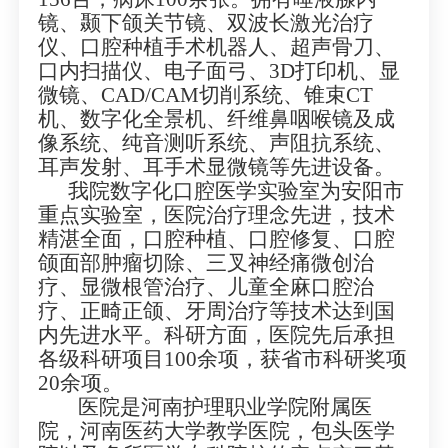
镜、颞下颌关节镜、双波长激光治疗
仪、口腔种植手术机器人、超声骨刀、
口内扫描仪、电子面弓、3D打印机、显
微镜、CAD/CAM切削系统、锥束CT
机、数字化全景机、纤维鼻咽喉镜及成
像系统、纯音测听系统、声阻抗系统、
耳声发射、耳手术显微镜等先进设备。
我院数字化口腔医学实验室为安阳市
重点实验室，医院治疗理念先进，技术
精湛全面，口腔种植、口腔修复、口腔
颌面部肿瘤切除、三叉神经痛微创治
疗、显微根管治疗、儿童全麻口腔治
疗、正畸正颌、牙周治疗等技术达到国
内先进水平。科研方面，医院先后承担
各级科研项目100余项，获省市科研奖项
20余项。
医院是河南护理职业学院附属医
院，河南医药大学教学医院，包头医学