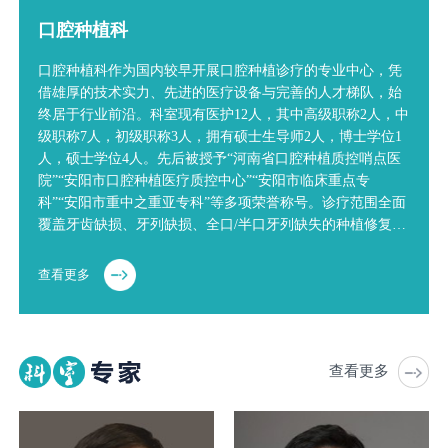
口腔种植科
口腔种植科作为国内较早开展口腔种植诊疗的专业中心，凭
借雄厚的技术实力、先进的医疗设备与完善的人才梯队，始
终居于行业前沿。科室现有医护12人，其中高级职称2人，中
级职称7人，初级职称3人，拥有硕士生导师2人，博士学位1
人，硕士学位4人。先后被授予“河南省口腔种植质控哨点医
院”“安阳市口腔种植医疗质控中心”“安阳市临床重点专
科”“安阳市重中之重亚专科”等多项荣誉称号。诊疗范围全面
覆盖牙齿缺损、牙列缺损、全口/半口牙列缺失的种植修复，
科室核心技术领先，率先在全市开展全口/半口即刻种植即刻
修复、计算机辅助数字化种植（机器人/导航/导…
查看更多
查看更多