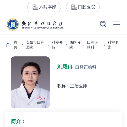
六院本部
口腔医院
首
安阳市口腔
科室介
西区分
口腔正
科室专
/
/
/
/
/
页
医院
绍
院
畸科
家
刘耀冉
口腔正畸科
职称：主治医师
简介：