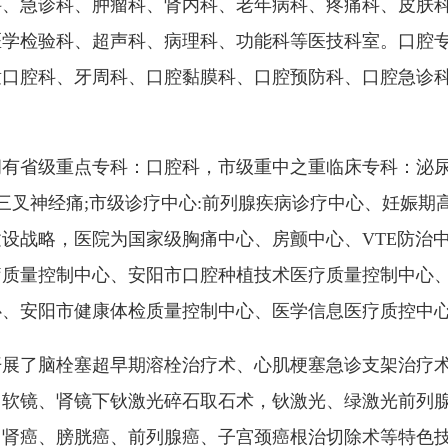
科、急诊科、肿瘤科、肾内科、老年病科、疼痛科、皮肤
医学检验科、超声科、病理科、功能科等医技科室。口腔
童口腔科、牙周科、口腔黏膜科、口腔预防科、口腔急诊
拥有省级重点专科：口腔科，市级重中之重临床专科：泌
、三叉神经痛;市级诊疗中心:前列腺疾病诊疗中心、妊娠
设战略，医院为国家级胸痛中心、房颤中心、VTE防治
疗质量控制中心、安阳市口腔种植技术医疗质量控制中心
心、安阳市健康体检质量控制中心、医学信息医疗质控中
开展了脑栓塞超早期溶栓治疗术、心肌梗塞急诊支架治疗
、软镜、肾镜下钬激光碎石取石术，钬激光、绿激光前列
、肾癌、膀胱癌、前列腺癌、子宫颈癌根治切除术等特色